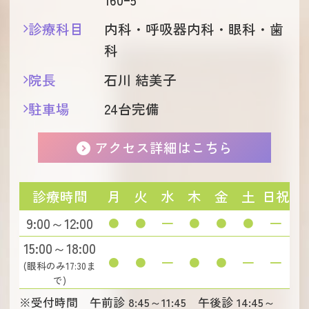
診療科目
内科・呼吸器内科・眼科・歯
科
院長
石川 結美子
駐車場
24台完備
アクセス詳細はこちら
診療時間
月
火
水
木
金
土
日祝
9:00～12:00
●
●
━
●
●
●
━
15:00～18:00
●
●
━
●
●
━
━
(眼科のみ17:30ま
で)
※受付時間 午前診 8:45～11:45 午後診 14:45～